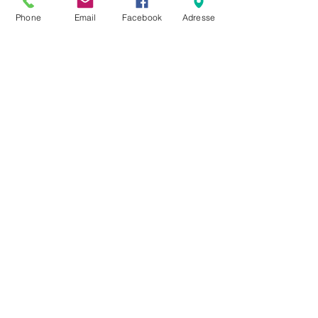
Situé à la Rue du Carolet 22
Phone
Email
Facebook
Adresse
1 salon
3 chambres
1 cuisine agencée
2 salle de bain, WC/baignoire
Colonne de lavage
2 place de parc
Magnifique loggia
✆ Contactez-nous afin d'organiser une visite :
079 873 75 33
|
info@michelpierrozgerance.ch
Autres locations