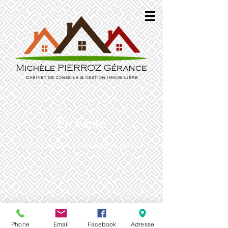
En Vente
Voici nos biens prévus à la vente
BIEN
Phone
Email
Facebook
Adresse